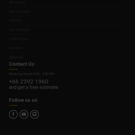
About Us
Our Success
History
Our Services
Contact Us
Careers
Sitemap
Contact Us
Working Hours: 8:30 - 5:00 PM
+66 2392 1960
and get a free estimate
Follow us on