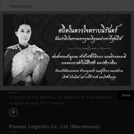
Warehouse
Cross-border Transportation
Project Cargo Handling
Exhibition Cargo Handling
Customs Formalities
BOI Consultancy
Pioneer Air Cargo Co., Ltd. (Head Office)
47 Soi Sukchai (Yak Ban Kluay Tai), Sukhumvit 42 Road, Prakanong,
Klongtoey, Bangkok 10110, Thailand.
Pioneer Logistics Co., Ltd. (Warehouse)