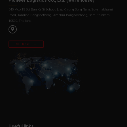
Pioneer Logistics Co., Ltd. (Warehouse)
345 Moo.15 Soi Ban Ka Si School, Liap Khlong Song Nam, Suvarnabhumi
Road, Tambon Bangsaothong, Amphur Bangsaothong, Samutprakarn
10570, Thailand.
SEE MORE
Useful links